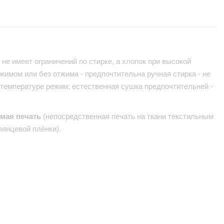
не имеет ограничений по стирке, а хлопок при высокой
жимом или без отжима - предпочтительна ручная стирка - не
 температуре режим; естественная сушка предпочтительней -
ямая печать
(непосредственная печать на ткани текстильным
лянцевой плёнки).