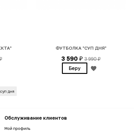
КТА"
ФУТБОЛКА "СУП ДНЯ"
3 590
3 990
₽
₽
₽
Беру
суп дня
6 990
₽
Беру
Обслуживание клиентов
5 990
₽
Мой профиль