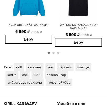
О
ХУДИ ОВЕРСАЙЗ "САРКАЗМ"
ФУТБОЛКА "АМБАССАДОР
Х
САРКАЗМА"
6 990
7 990
₽
₽
3 590
3 990
₽
₽
Беру
Беру
Теги:
kirill
karavaev
топ
сарказм
шоурум
кепка
cap
2021
baseball cap
амбассадор сарказма
головной убор
KIRILL KARAVAEV
Узнайте о нас