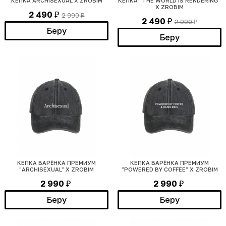
КЕПКА ARCHISEXUAL Х ZROBIM
КЕПКА "THE WORLD IS RENDERING"
Х ZROBIM
2 490
2 990
₽
₽
2 490
2 990
₽
₽
Беру
Беру
КЕПКА ВАРЁНКА ПРЕМИУМ
КЕПКА ВАРЁНКА ПРЕМИУМ
"ARCHISEXUAL" Х ZROBIM
"POWERED BY COFFEE" Х ZROBIM
2 990
2 990
₽
₽
Беру
Беру