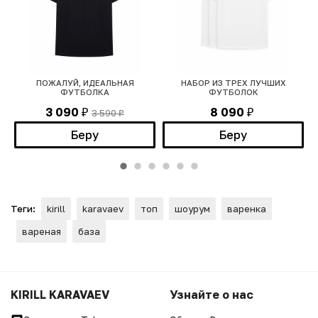
ОГ
ПОЖАЛУЙ, ИДЕАЛЬНАЯ
НАБОР ИЗ ТРЕХ ЛУЧШИХ
ФУТБОЛКА
ФУТБОЛОК
3 090
8 090
3 590
₽
₽
₽
Беру
Беру
Теги:
kirill
karavaev
топ
шоурум
варенка
вареная
база
KIRILL KARAVAEV
Узнайте о нас