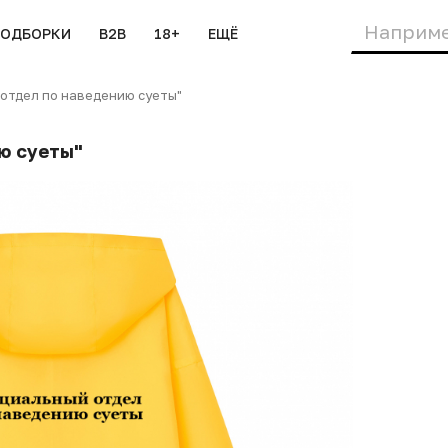
ПОДБОРКИ
B2B
18+
ЕЩЁ
тдел по наведению суеты"
ю суеты"