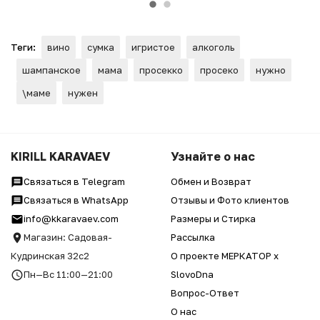
Теги:
вино
сумка
игристое
алкоголь
шампанское
мама
просекко
просеко
нужно
\маме
нужен
KIRILL KARAVAEV
Узнайте о нас
Связаться в Telegram
Обмен и Возврат
Связаться в WhatsApp
Отзывы и Фото клиентов
info@kkaravaev.com
Размеры и Стирка
Магазин: Садовая-
Рассылка
Кудринская 32с2
О проекте МЕРКАТОР x
Пн—Вс 11:00—21:00
SlovoDna
Вопрос-Ответ
О нас