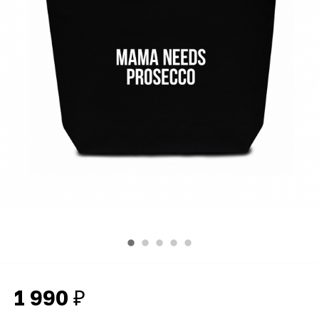
1 990
₽