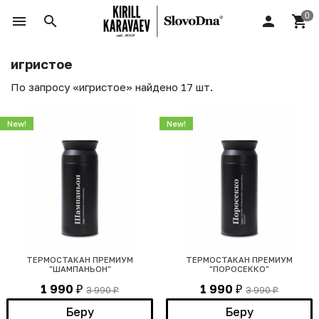
игристое
По запросу «игристое» найдено 17 шт.
New!
New!
ТЕРМОСТАКАН ПРЕМИУМ
ТЕРМОСТАКАН ПРЕМИУМ
"ШАМПАНЬОН"
"ПОРОСЕККО"
1 990
1 990
3 990
3 990
₽
₽
₽
₽
Беру
Беру