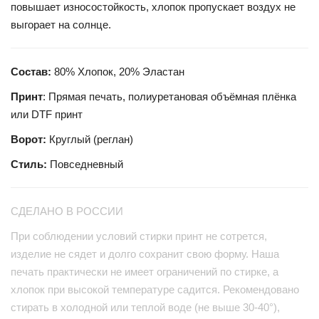
повышает износостойкость, хлопок пропускает воздух не
выгорает на солнце.
Состав:
80% Хлопок, 20% Эластан
Принт
: Прямая печать, полиуретановая объёмная плёнка
или DTF принт
Ворот:
Круглый (реглан)
Стиль:
Повседневный
СДЕЛАНО В РОССИИ
При соблюдении условий стирки принт не сотрется,
изделие не сядет и долго сохранит свою форму. Наша
печать практически не имеет ограничений по стирке, а
хлопок при высокой температуре садится. Рекомендовано
стирать в холодной или теплой воде (не выше 30-40°),