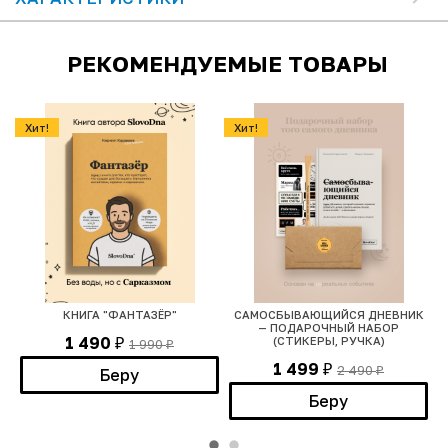
РЕКОМЕНДУЕМЫЕ ТОВАРЫ
Хит!
Хит!
КНИГА "ФАНТАЗЁР"
САМОСБЫВАЮЩИЙСЯ ДНЕВНИК
— ПОДАРОЧНЫЙ НАБОР
1 490
(СТИКЕРЫ, РУЧКА)
1 990
₽
₽
1 499
2 490
₽
Беру
₽
Беру