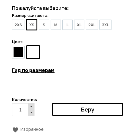
Пожалуйста выберите:
Размер свитшота:
2XS
XS
S
M
L
XL
2XL
3XL
Цвет:
Гид по размерам
Количество:
Избранное