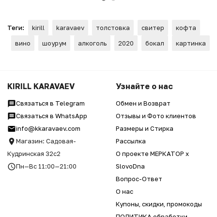
Теги:
kirill
karavaev
толстовка
свитер
кофта
вино
шоурум
алкоголь
2020
бокал
картинка
KIRILL KARAVAEV
Узнайте о нас
Связаться в Telegram
Обмен и Возврат
Связаться в WhatsApp
Отзывы и Фото клиентов
info@kkaravaev.com
Размеры и Стирка
Магазин: Садовая-
Рассылка
Кудринская 32с2
О проекте МЕРКАТОР x
Пн—Вс 11:00—21:00
SlovoDna
Вопрос-Ответ
О нас
Купоны, скидки, промокоды
ПОЛИТИКА обработки