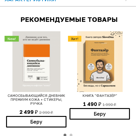
РЕКОМЕНДУЕМЫЕ ТОВАРЫ
New!
Хит!
САМОСБЫВАЮЩИЙСЯ ДНЕВНИК
КНИГА "ФАНТАЗЁР"
ПРЕМИУМ КОЖА + СТИКЕРЫ,
1 490
РУЧКА
1 990
₽
₽
2 499
2 990
₽
Беру
₽
Беру