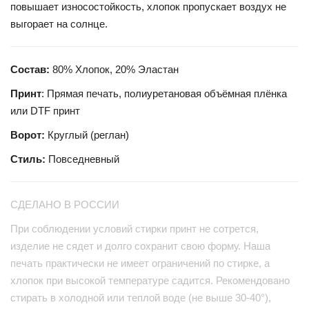
повышает износостойкость, хлопок пропускает воздух не
выгорает на солнце.
Состав:
80% Хлопок, 20% Эластан
Принт
: Прямая печать, полиуретановая объёмная плёнка
или DTF принт
Ворот:
Круглый (реглан)
Стиль:
Повседневный
СДЕЛАНО В РОССИИ
При соблюдении условий стирки принт не сотрется,
изделие не сядет и долго сохранит свою форму. Наша
печать практически не имеет ограничений по стирке, а
хлопок при высокой температуре садится. Рекомендовано
стирать в холодной или теплой воде (не выше 30-40°),