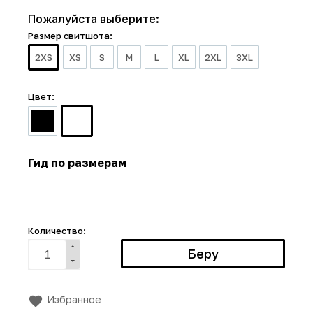
Пожалуйста выберите:
Размер свитшота:
2XS
XS
S
M
L
XL
2XL
3XL
Цвет:
Гид по размерам
Количество:
Избранное