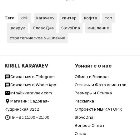
Теги:
kirill
karavaev
свитер
кофта
топ
шоурум
СловоДна
SlovoDna
мышление
стратегическое мышление
KIRILL KARAVAEV
Узнайте о нас
Связаться в Telegram
Обмен и Возврат
Связаться в WhatsApp
Отзывы и Фото клиентов
info@kkaravaev.com
Размеры и Стирка
Магазин: Садовая-
Рассылка
Кудринская 32с2
О проекте МЕРКАТОР x
Пн—Вс 11:00—21:00
SlovoDna
Вопрос-Ответ
О нас