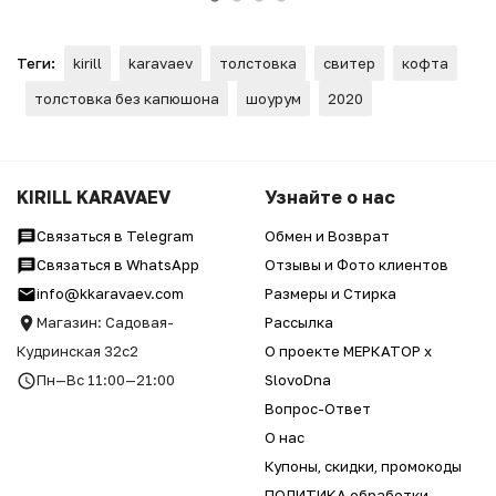
Теги:
kirill
karavaev
толстовка
свитер
кофта
толстовка без капюшона
шоурум
2020
KIRILL KARAVAEV
Узнайте о нас
Связаться в Telegram
Обмен и Возврат
Связаться в WhatsApp
Отзывы и Фото клиентов
info@kkaravaev.com
Размеры и Стирка
Магазин: Садовая-
Рассылка
Кудринская 32с2
О проекте МЕРКАТОР x
Пн—Вс 11:00—21:00
SlovoDna
Вопрос-Ответ
О нас
Купоны, скидки, промокоды
ПОЛИТИКА обработки