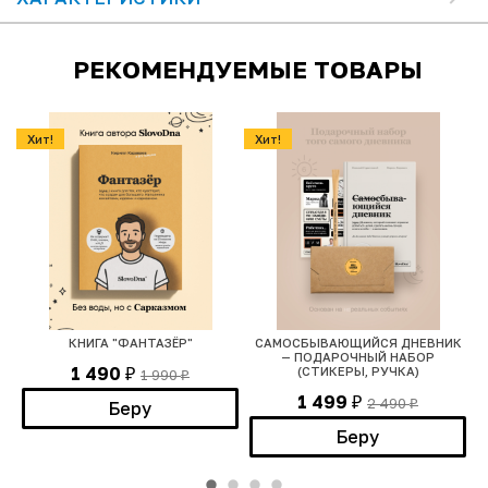
РЕКОМЕНДУЕМЫЕ ТОВАРЫ
Хит!
Хит!
КНИГА "ФАНТАЗЁР"
САМОСБЫВАЮЩИЙСЯ ДНЕВНИК
— ПОДАРОЧНЫЙ НАБОР
1 490
(СТИКЕРЫ, РУЧКА)
1 990
₽
₽
1 499
2 490
₽
Беру
₽
Беру