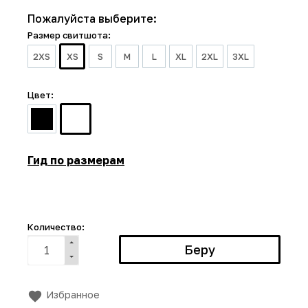
Пожалуйста выберите:
Размер свитшота:
2XS
XS
S
M
L
XL
2XL
3XL
Цвет:
Гид по размерам
Количество:
Избранное