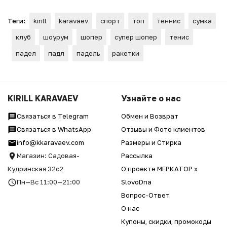
Теги:
kirill
karavaev
спорт
топ
теннис
сумка
клуб
шоурум
шопер
супер шопер
тенис
падел
падл
падель
ракетки
KIRILL KARAVAEV
Узнайте о нас
Связаться в Telegram
Обмен и Возврат
Связаться в WhatsApp
Отзывы и Фото клиентов
info@kkaravaev.com
Размеры и Стирка
Магазин: Садовая-
Рассылка
Кудринская 32с2
О проекте МЕРКАТОР x
Пн—Вс 11:00—21:00
SlovoDna
Вопрос-Ответ
О нас
Купоны, скидки, промокоды