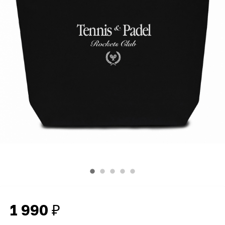
1 990
₽