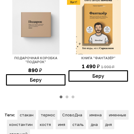
Хит!
ПОДАРОЧНАЯ КОРОБКА
КНИГА "ФАНТАЗЁР"
"ПОДАРОК"
1 490
1 990
₽
₽
890
₽
Беру
Беру
Теги:
стакан
термос
СловоДна
имена
именные
константин
костя
имя
сталь
дна
дня
стальной