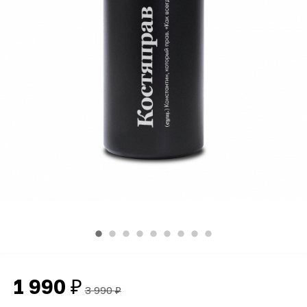
1 990
₽
3 990
₽