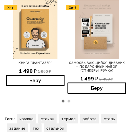
Хит!
Хит!
КНИГА "ФАНТАЗЁР"
САМОСБЫВАЮЩИЙСЯ ДНЕВНИК
— ПОДАРОЧНЫЙ НАБОР
1 490
(СТИКЕРЫ, РУЧКА)
1 990
₽
₽
1 499
2 490
₽
Беру
₽
Беру
Теги:
кружка
стакан
термос
работа
сталь
задание
тех
стальной