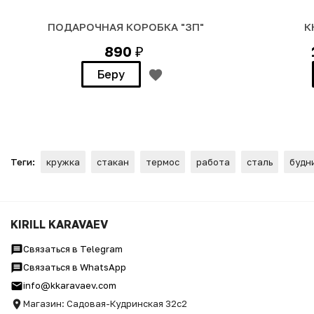
ПОДАРОЧНАЯ КОРОБКА "ЗП"
К
890
₽
Беру
Теги:
кружка
стакан
термос
работа
сталь
будн
Термостакан Премиум "Труд
KIRILL KARAVAEV
Связаться в Telegram
Связаться в WhatsApp
info@kkaravaev.com
Магазин: Садовая-Кудринская 32с2