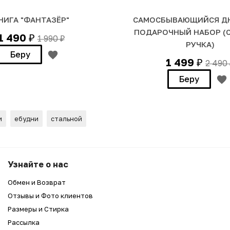
НИГА "ФАНТАЗЁР"
САМОСБЫВАЮЩИЙСЯ ДН
ПОДАРОЧНЫЙ НАБОР (
1 490
1 990
₽
₽
РУЧКА)
Беру
1 499
2 490
₽
Беру
и
ебудни
стальной
овыЕ будни"
Узнайте о нас
Обмен и Возврат
Отзывы и Фото клиентов
Размеры и Стирка
Рассылка