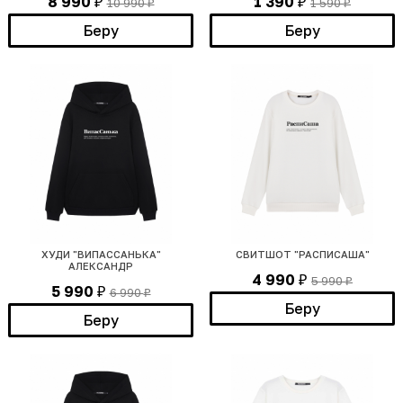
8 990
1 390
10 990
1 590
₽
₽
₽
₽
Беру
Беру
ХУДИ "ВИПАССАНЬКА"
СВИТШОТ "РАСПИСАША"
АЛЕКСАНДР
4 990
5 990
₽
₽
5 990
6 990
₽
₽
Беру
Беру