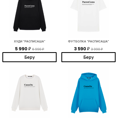
ХУДИ "РАСПИСАША"
ФУТБОЛКА "РАСПИСАША"
5 990
3 590
6 990
3 990
₽
₽
₽
₽
Беру
Беру