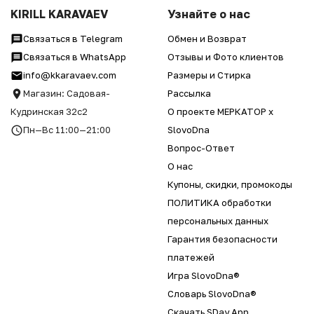
KIRILL KARAVAEV
Узнайте о нас
Связаться в Telegram
Обмен и Возврат
Связаться в WhatsApp
Отзывы и Фото клиентов
info@kkaravaev.com
Размеры и Стирка
Магазин: Садовая-
Рассылка
Кудринская 32с2
О проекте МЕРКАТОР x
Пн—Вс 11:00—21:00
SlovoDna
Вопрос-Ответ
О нас
Купоны, скидки, промокоды
ПОЛИТИКА обработки
персональных данных
Гарантия безопасности
платежей
Игра SlovoDna®
Словарь SlovoDna®
Скачать SDay App