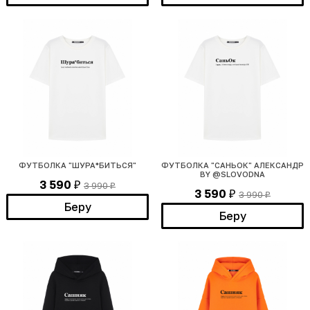
ФУТБОЛКА "ШУРА*БИТЬСЯ"
ФУТБОЛКА "САНЬОК" АЛЕКСАНДР
BY @SLOVODNA
3 590
3 990
₽
₽
3 590
3 990
₽
₽
Беру
Беру