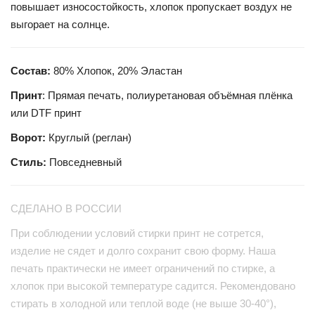
повышает износостойкость, хлопок пропускает воздух не
выгорает на солнце.
Состав:
80% Хлопок, 20% Эластан
Принт
: Прямая печать, полиуретановая объёмная плёнка
или DTF принт
Ворот:
Круглый (реглан)
Стиль:
Повседневный
СДЕЛАНО В РОССИИ
При соблюдении условий стирки принт не сотрется,
изделие не сядет и долго сохранит свою форму. Наша
печать практически не имеет ограничений по стирке, а
хлопок при высокой температуре садится. Рекомендовано
стирать в холодной или теплой воде (не выше 30-40°),