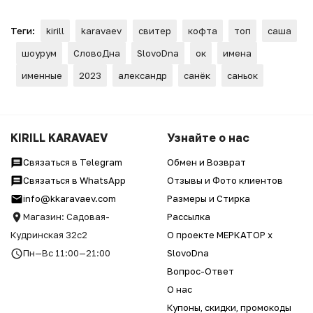
Теги:
kirill
karavaev
свитер
кофта
топ
саша
шоурум
СловоДна
SlovoDna
ок
имена
именные
2023
александр
санёк
саньок
KIRILL KARAVAEV
Узнайте о нас
Связаться в Telegram
Обмен и Возврат
Связаться в WhatsApp
Отзывы и Фото клиентов
info@kkaravaev.com
Размеры и Стирка
Магазин: Садовая-
Рассылка
Кудринская 32с2
О проекте МЕРКАТОР x
Пн—Вс 11:00—21:00
SlovoDna
Вопрос-Ответ
О нас
Купоны, скидки, промокоды