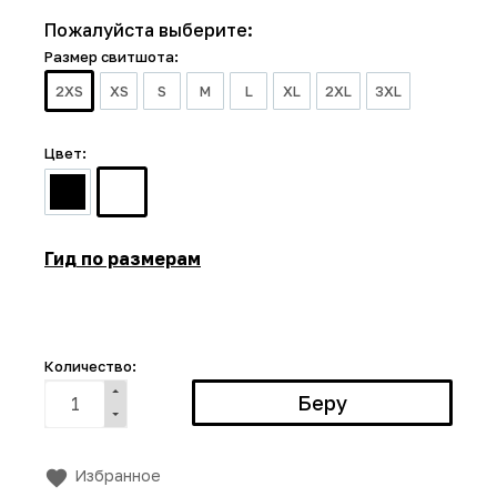
Пожалуйста выберите:
Размер свитшота:
2XS
XS
S
M
L
XL
2XL
3XL
Цвет:
Гид по размерам
Количество:
Избранное