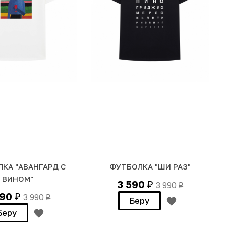
КА "АВАНГАРД С
ФУТБОЛКА "ШИ РАЗ"
ВИНОМ"
3 590
3 990
₽
₽
590
3 990
₽
₽
Беру
Беру