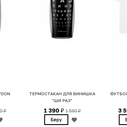
"DON
ТЕРМОСТАКАН ДЛЯ ВИНИШКА
ФУТБОЛ
"ШИ РАЗ"
1 390
3 
90
1 590
₽
₽
₽
Беру