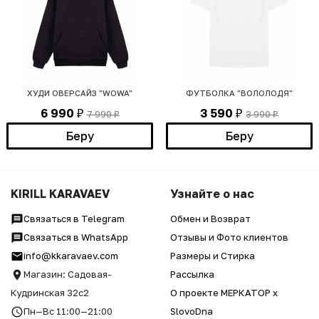
ХУДИ ОВЕРСАЙЗ "WOWA"
ФУТБОЛКА "ВОЛОЛОДЯ"
6 990
3 590
7 990
3 990
₽
₽
₽
₽
Беру
Беру
KIRILL KARAVAEV
Узнайте о нас
Связаться в Telegram
Обмен и Возврат
Связаться в WhatsApp
Отзывы и Фото клиентов
info@kkaravaev.com
Размеры и Стирка
Магазин: Садовая-
Рассылка
Кудринская 32с2
О проекте МЕРКАТОР x
Пн—Вс 11:00—21:00
SlovoDna