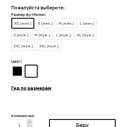
Пожалуйста выберите:
Размер футболки:
XS (жен.)
S (жен.)
M (жен.)
L (жен.)
S (муж.)
M (муж.)
L (муж.)
XL (муж.)
2XL (муж.)
3XL (муж.)
Цвет:
Гид по размерам
Количество: