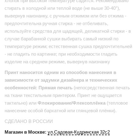
хлопок при высокой температуре садится. Рекомендовано
стирать в холодной или теплой воде (не выше 30-40°),
вывернув наизнанку, с ручным отжимом или без отжима -
предпочтительна ручная стирка - не отбеливать,
используйте средства для щадящей, деликатной стирки - в
случае барабанной сушки выбирать самый низкий по
температуре режим; естественная сушка предпочтительней
- не гладить по картинке; при необходимости гладить
изделие на среднем режиме, вывернув наизнанку
Принт наносится одним из способов нанесения в
зависимости от задумки дизайнера и технических
особенностей: Прямая печать
(непосредственная печать
на ткани текстильным принтером. Принт не ощущается
тактильно) или
Флокирование/Флексоплёнка
(тепловое
нанесение особой бархатной или глянцевой плёнки).
СДЕЛАНО В РОССИИ
Магазин в Москве:
ул.Садовая-Кудринская 32с2