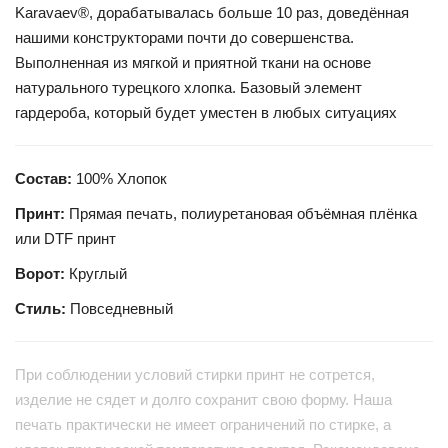
Karavaev®, дорабатывалась больше 10 раз, доведённая
нашими конструкторами почти до совершенства.
Выполненная из мягкой и приятной ткани на основе
натурального турецкого хлопка. Базовый элемент
гардероба, который будет уместен в любых ситуациях
Состав:
100% Хлопок
Принт:
Прямая печать, полиуретановая объёмная плёнка
или DTF принт
Ворот:
Круглый
Стиль:
Повседневный
При соблюдении условий стирки принт не сотрется,
изделие не сядет и долго сохранит свою форму. Наша
печать практически не имеет ограничений по стирке, а