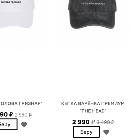
ГОЛОВА ГРЯЗНАЯ"
КЕПКА ВАРЁНКА ПРЕМИУМ
"THE HEAD"
490
2 990
₽
₽
2 990
3 490
₽
₽
Беру
Беру