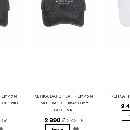
ПРЕМИУМ
КЕПКА ВАРЁНКА ПРЕМИУМ
КЕПКА "
РЕШЕНИЮ
"NO TIME TO WASH MY
2 
GOLOVA"
2 990
90
3 490
₽
₽
₽
Беру