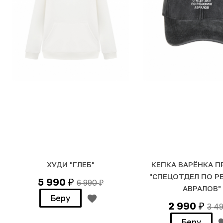
ХУДИ "ГЛЕБ"
КЕПКА ВАРЁНКА 
"СПЕЦОТДЕЛ ПО 
5 990
6 990
₽
₽
АВРАЛОВ"
Беру
2 990
3 4
₽
Беру