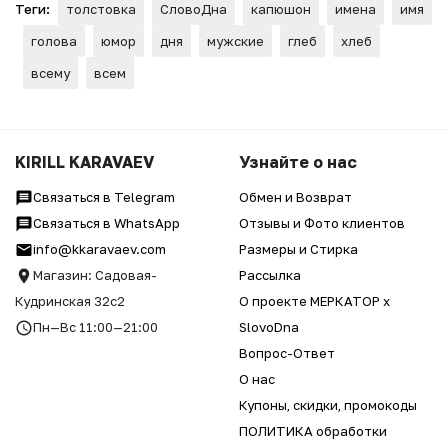
Теги:
толстовка
СловоДна
капюшон
имена
имя
голова
юмор
дня
мужские
глеб
хлеб
всему
всем
KIRILL KARAVAEV
Узнайте о нас
Связаться в Telegram
Обмен и Возврат
Связаться в WhatsApp
Отзывы и Фото клиентов
info@kkaravaev.com
Размеры и Стирка
Магазин: Садовая-
Рассылка
Кудринская 32с2
О проекте МЕРКАТОР x
Пн—Вс 11:00—21:00
SlovoDna
Вопрос-Ответ
О нас
Купоны, скидки, промокоды
ПОЛИТИКА обработки