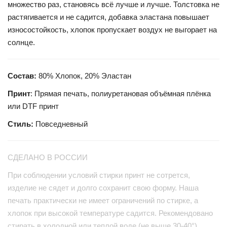
множество раз, становясь всё лучше и лучше. Толстовка не
растягивается и не садится, добавка эластана повышает
износостойкость, хлопок пропускает воздух не выгорает на
солнце.
Состав:
80% Хлопок, 20% Эластан
Принт
: Прямая печать, полиуретановая объёмная плёнка
или DTF принт
Стиль:
Повседневный
СДЕЛАНО В РОССИИ
При соблюдении условий стирки принт не сотрется,
изделие не сядет и долго сохранит свою форму. Наша
печать практически не имеет ограничений по стирке, а
хлопок при высокой температуре садится. Рекомендовано
стирать в холодной или теплой воде (не выше 30-40°),