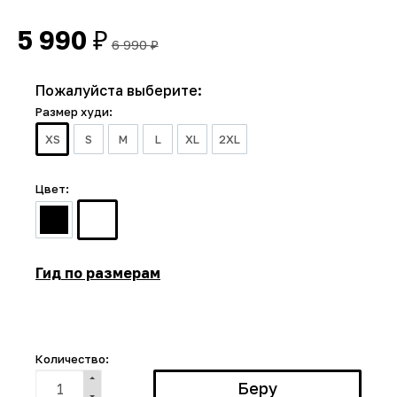
5 990
₽
6 990
₽
Пожалуйста выберите:
Размер худи:
XS
S
M
L
XL
2XL
Цвет:
Гид по размерам
Количество: