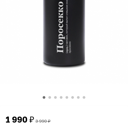
1 990
₽
3 990
₽