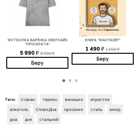
ФУТБОЛКА ВАРЁНКА ОВЕРСАЙЗ
КНИГА "ФАНТАЗЁР"
"ПРОСЕККТА"
1 490
1 990
₽
₽
5 990
8 990
₽
₽
Беру
Беру
Теги:
стакан
термос
винишко
игристое
алкоголь
СловоДна
просекко
сталь
юмор
дна
дня
стальной