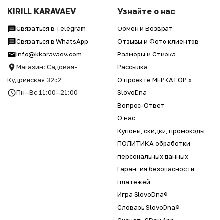
KIRILL KARAVAEV
Узнайте о нас
Связаться в Telegram
Обмен и Возврат
Связаться в WhatsApp
Отзывы и Фото клиентов
info@kkaravaev.com
Размеры и Стирка
Магазин: Садовая-
Рассылка
Кудринская 32с2
О проекте МЕРКАТОР x
Пн—Вс 11:00—21:00
SlovoDna
Вопрос-Ответ
О нас
Купоны, скидки, промокоды
ПОЛИТИКА обработки
персональных данных
Гарантия безопасности
платежей
Игра SlovoDna®
Словарь SlovoDna®
Скачать SDay App