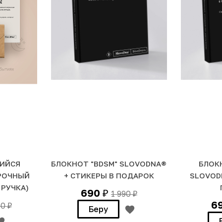
ИЙСЯ
БЛОКНОТ "BDSM" SLOVODNA®
БЛОК
РОЧНЫЙ
+ СТИКЕРЫ В ПОДАРОК
SLOVOD
 РУЧКА)
690
1 990
₽
₽
6
90
₽
Беру