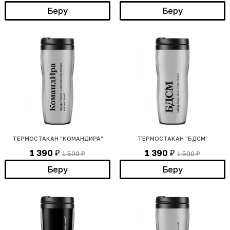
Беру
Беру
ТЕРМОСТАКАН "КОМАНДИРА"
ТЕРМОСТАКАН "БДСМ"
1 390
1 390
1 590
1 590
₽
₽
₽
₽
Беру
Беру