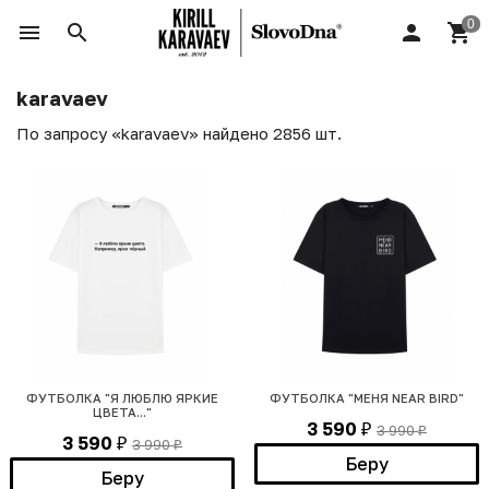
karavaev
По запросу «karavaev» найдено 2856 шт.
ФУТБОЛКА "Я ЛЮБЛЮ ЯРКИЕ
ФУТБОЛКА "МЕНЯ NEAR BIRD"
ЦВЕТА..."
3 590
3 990
₽
₽
3 590
3 990
₽
₽
Беру
Беру