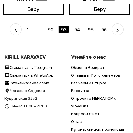
3 990
5 990
₽
₽
Беру
Беру
1
...
92
93
94
95
96
KIRILL KARAVAEV
Узнайте о нас
Связаться в Telegram
Обмен и Возврат
Связаться в WhatsApp
Отзывы и Фото клиентов
info@kkaravaev.com
Размеры и Стирка
Магазин: Садовая-
Рассылка
Кудринская 32с2
О проекте МЕРКАТОР x
Пн—Вс 11:00—21:00
SlovoDna
Вопрос-Ответ
О нас
Купоны, скидки, промокоды