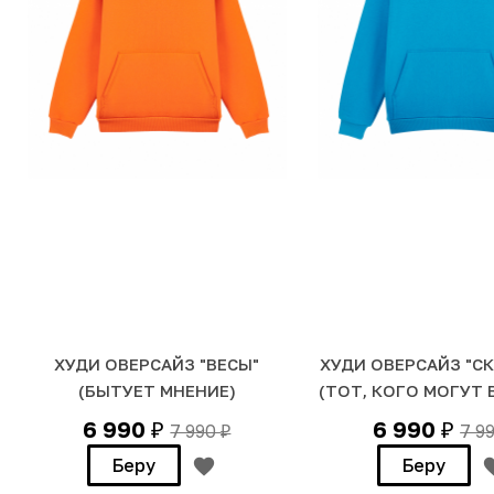
ХУДИ ОВЕРСАЙЗ "ВЕСЫ"
ХУДИ ОВЕРСАЙЗ "С
(БЫТУЕТ МНЕНИЕ)
(ТОТ, КОГО МОГУТ 
6 990
6 990
7 990
7 9
₽
₽
₽
Беру
Беру