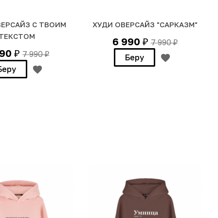
ВЕРСАЙЗ С ТВОИМ
ХУДИ ОВЕРСАЙЗ "САРКАЗМ"
ТЕКСТОМ
6 990
7 990
₽
₽
490
7 990
₽
₽
Беру
Беру