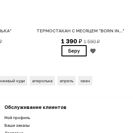
ЬКА"
ТЕРМОСТАКАН С МЕСЯЦЕМ "BORN IN..."
1 390
1 590
₽
₽
₽
Беру
нжевый худи
аперолька
апрель
овен
7 990
₽
Беру
Обслуживание клиентов
6 990
₽
Мой профиль
Ваши заказы