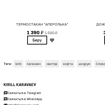
ТЕРМОСТАКАН "АПЕРОЛЬКА"
ДОЖ
1 390
1 590
₽
₽
Беру
Теги:
kirill
karavaev
свитер
кофта
шоурум
Слов
ХУДИ Оверсайз "АПЕРОЛЬК
KIRILL KARAVAEV
Связаться в Telegram
Связаться в WhatsApp