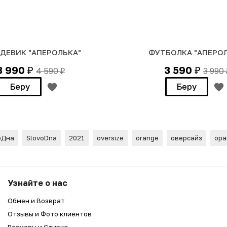
ДЕВИК "АПЕРОЛЬКА"
ФУТБОЛКА "АПЕРОЛ
3 990
3 590
4 590
3 990
₽
₽
₽
Беру
Беру
оДна
SlovoDna
2021
oversize
orange
оверсайз
ора
А"
Узнайте о нас
Обмен и Возврат
Отзывы и Фото клиентов