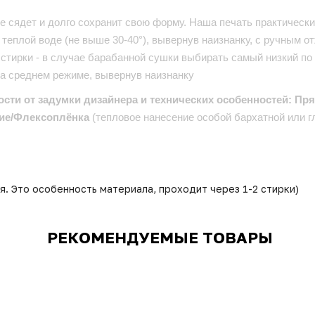
е сядет и долго сохранит свою форму. Наша печать практически 
теплой воде (не выше 30-40°), вывернув наизнанку, с ручным от
стирки - в случае барабанной сушки выбирать самый низкий по
на среднем режиме, вывернув наизнанку
ости от задумки дизайнера и технических особенностей: Пр
ие/Флексоплёнка
(тепловое нанесение особой бархатной или г
я. Это особенность материала, проходит через 1-2 стирки)
РЕКОМЕНДУЕМЫЕ ТОВАРЫ