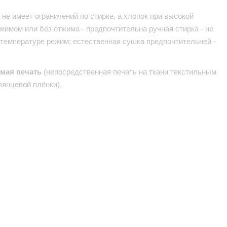
не имеет ограничений по стирке, а хлопок при высокой
жимом или без отжима - предпочтительна ручная стирка - не
 температуре режим; естественная сушка предпочтительней -
ямая печать
(непосредственная печать на ткани текстильным
лянцевой плёнки).