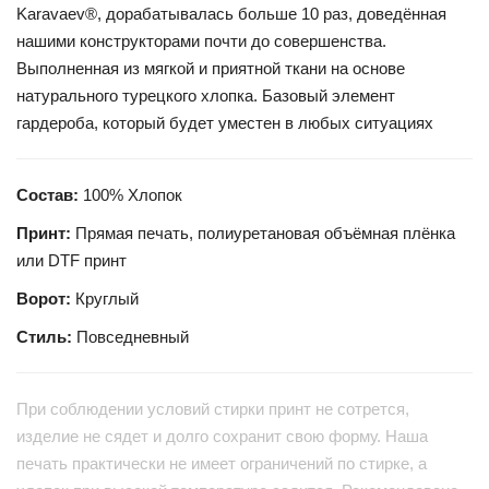
Karavaev®, дорабатывалась больше 10 раз, доведённая
нашими конструкторами почти до совершенства.
Выполненная из мягкой и приятной ткани на основе
натурального турецкого хлопка. Базовый элемент
гардероба, который будет уместен в любых ситуациях
Состав:
100% Хлопок
Принт:
Прямая печать, полиуретановая объёмная плёнка
или DTF принт
Ворот:
Круглый
Стиль:
Повседневный
При соблюдении условий стирки принт не сотрется,
изделие не сядет и долго сохранит свою форму. Наша
печать практически не имеет ограничений по стирке, а