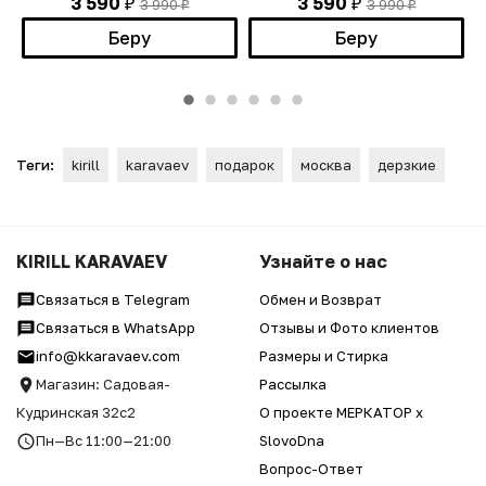
3 590
3 590
3 990
3 990
₽
₽
₽
₽
Беру
Беру
Теги:
kirill
karavaev
подарок
москва
дерзкие
KIRILL KARAVAEV
Узнайте о нас
Связаться в Telegram
Обмен и Возврат
Связаться в WhatsApp
Отзывы и Фото клиентов
info@kkaravaev.com
Размеры и Стирка
Магазин: Садовая-
Рассылка
Кудринская 32с2
О проекте МЕРКАТОР x
Пн—Вс 11:00—21:00
SlovoDna
Вопрос-Ответ