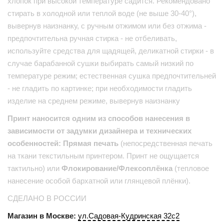
хлопок при высокой температуре садится. Рекомендовано
стирать в холодной или теплой воде (не выше 30-40°),
вывернув наизнанку, с ручным отжимом или без отжима -
предпочтительна ручная стирка - не отбеливать,
используйте средства для щадящей, деликатной стирки - в
случае барабанной сушки выбирать самый низкий по
температуре режим; естественная сушка предпочтительней
- не гладить по картинке; при необходимости гладить
изделие на среднем режиме, вывернув наизнанку
Принт наносится одним из способов нанесения в
зависимости от задумки дизайнера и технических
особенностей: Прямая печать
(непосредственная печать
на ткани текстильным принтером. Принт не ощущается
тактильно) или
Флокирование/Флексоплёнка
(тепловое
нанесение особой бархатной или глянцевой плёнки).
СДЕЛАНО В РОССИИ
Магазин в Москве:
ул.Садовая-Кудринская 32с2