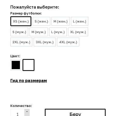
Пожалуйста выберите:
Размер футболки:
XS (жен.)
S (жен.)
M (жен.)
L (жен.)
S (муж.)
M (муж.)
L (муж.)
XL (муж.)
2XL (муж.)
3XL (муж.)
4XL (муж.)
Цвет:
Гид по размерам
Количество: