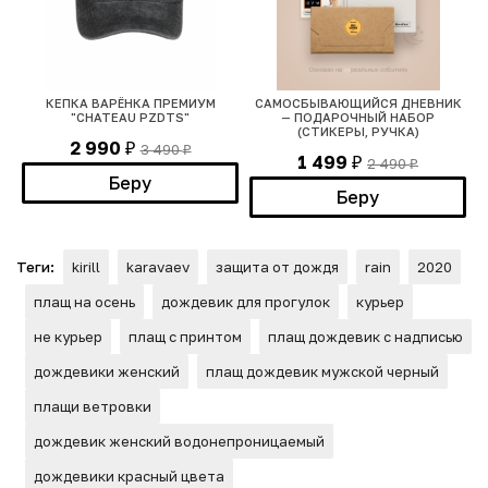
КЕПКА ВАРЁНКА ПРЕМИУМ
САМОСБЫВАЮЩИЙСЯ ДНЕВНИК
"CHATEAU PZDTS"
— ПОДАРОЧНЫЙ НАБОР
(СТИКЕРЫ, РУЧКА)
2 990
3 490
₽
₽
1 499
2 490
₽
₽
Беру
Беру
Теги:
kirill
karavaev
защита от дождя
rain
2020
плащ на осень
дождевик для прогулок
курьер
не курьер
плащ с принтом
плащ дождевик с надписью
дождевики женский
плащ дождевик мужской черный
плащи ветровки
дождевик женский водонепроницаемый
дождевики красный цвета