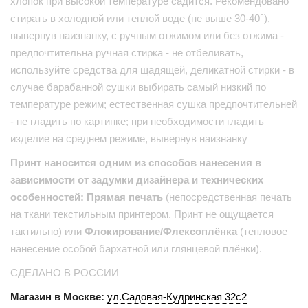
хлопок при высокой температуре садится. Рекомендовано
стирать в холодной или теплой воде (не выше 30-40°),
вывернув наизнанку, с ручным отжимом или без отжима -
предпочтительна ручная стирка - не отбеливать,
используйте средства для щадящей, деликатной стирки - в
случае барабанной сушки выбирать самый низкий по
температуре режим; естественная сушка предпочтительней
- не гладить по картинке; при необходимости гладить
изделие на среднем режиме, вывернув наизнанку
Принт наносится одним из способов нанесения в
зависимости от задумки дизайнера и технических
особенностей: Прямая печать
(непосредственная печать
на ткани текстильным принтером. Принт не ощущается
тактильно) или
Флокирование/Флексоплёнка
(тепловое
нанесение особой бархатной или глянцевой плёнки).
СДЕЛАНО В РОССИИ
Магазин в Москве:
ул.Садовая-Кудринская 32с2