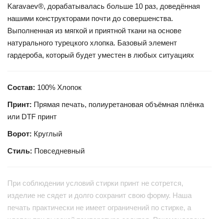
Karavaev®, дорабатывалась больше 10 раз, доведённая
нашими конструкторами почти до совершенства.
Выполненная из мягкой и приятной ткани на основе
натурального турецкого хлопка. Базовый элемент
гардероба, который будет уместен в любых ситуациях
Состав:
100% Хлопок
Принт:
Прямая печать, полиуретановая объёмная плёнка
или DTF принт
Ворот:
Круглый
Стиль:
Повседневный
При соблюдении условий стирки принт не сотрется,
изделие не сядет и долго сохранит свою форму. Наша
печать практически не имеет ограничений по стирке, а