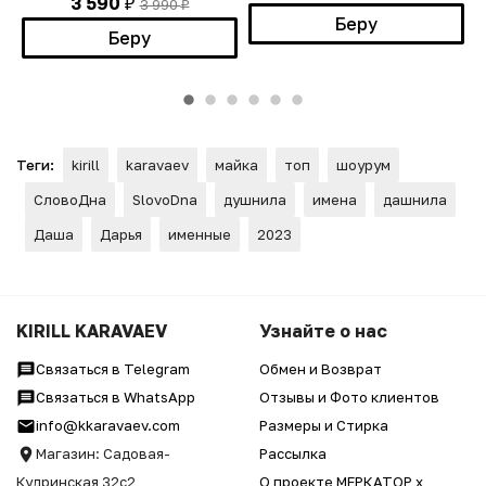
3 590
3 990
₽
₽
Беру
Беру
Теги:
kirill
karavaev
майка
топ
шоурум
СловоДна
SlovoDna
душнила
имена
дашнила
Даша
Дарья
именные
2023
KIRILL KARAVAEV
Узнайте о нас
Связаться в Telegram
Обмен и Возврат
Связаться в WhatsApp
Отзывы и Фото клиентов
info@kkaravaev.com
Размеры и Стирка
Магазин: Садовая-
Рассылка
Кудринская 32с2
О проекте МЕРКАТОР x