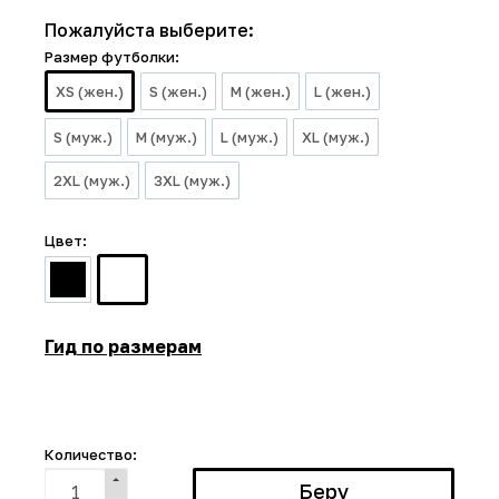
Пожалуйста выберите:
Размер футболки:
XS (жен.)
S (жен.)
M (жен.)
L (жен.)
S (муж.)
M (муж.)
L (муж.)
XL (муж.)
2XL (муж.)
3XL (муж.)
Цвет:
Гид по размерам
Количество: