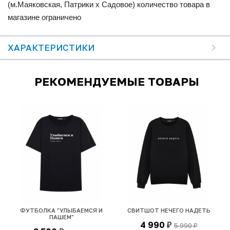
(м.Маяковская, Патрики x Садовое) количество товара в
магазине ограничено
ХАРАКТЕРИСТИКИ
РЕКОМЕНДУЕМЫЕ ТОВАРЫ
М
ФУТБОЛКА "УЛЫБАЕМСЯ И
СВИТШОТ НЕЧЕГО НАДЕТЬ
ПАШЕМ"
4 990
5 990
₽
₽