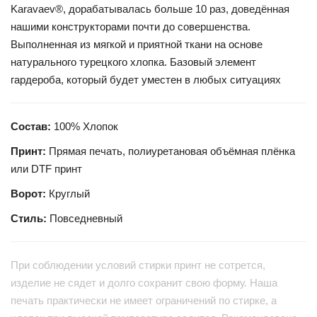
Karavaev®, дорабатывалась больше 10 раз, доведённая
нашими конструкторами почти до совершенства.
Выполненная из мягкой и приятной ткани на основе
натурального турецкого хлопка. Базовый элемент
гардероба, который будет уместен в любых ситуациях
Состав:
100% Хлопок
Принт:
Прямая печать, полиуретановая объёмная плёнка
или DTF принт
Ворот:
Круглый
Стиль:
Повседневный
При соблюдении условий стирки принт не сотрется,
изделие не сядет и долго сохранит свою форму. Наша
печать практически не имеет ограничений по стирке, а