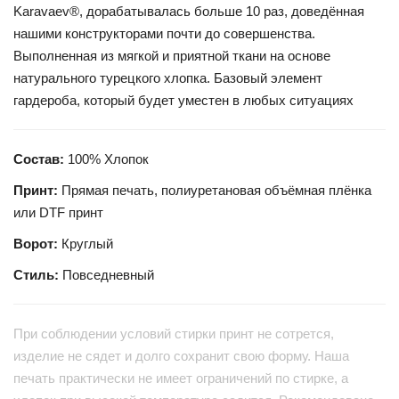
Karavaev®, дорабатывалась больше 10 раз, доведённая
нашими конструкторами почти до совершенства.
Выполненная из мягкой и приятной ткани на основе
натурального турецкого хлопка. Базовый элемент
гардероба, который будет уместен в любых ситуациях
Состав:
100% Хлопок
Принт:
Прямая печать, полиуретановая объёмная плёнка
или DTF принт
Ворот:
Круглый
Стиль:
Повседневный
При соблюдении условий стирки принт не сотрется,
изделие не сядет и долго сохранит свою форму. Наша
печать практически не имеет ограничений по стирке, а