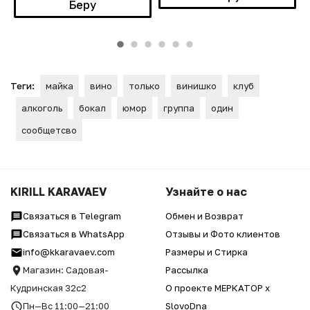
Беру
Теги:
майка
вино
только
винишко
клуб
алкоголь
бокал
юмор
группа
один
сообщетсво
KIRILL KARAVAEV
Узнайте о нас
Связаться в Telegram
Обмен и Возврат
Связаться в WhatsApp
Отзывы и Фото клиентов
info@kkaravaev.com
Размеры и Стирка
Магазин: Садовая-
Рассылка
Кудринская 32с2
О проекте МЕРКАТОР x
Пн—Вс 11:00—21:00
SlovoDna