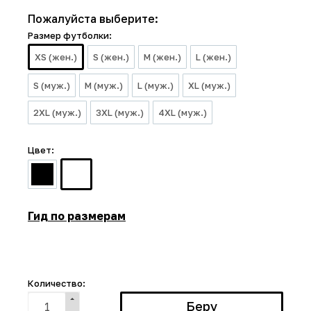
Пожалуйста выберите:
Размер футболки:
XS (жен.)
S (жен.)
M (жен.)
L (жен.)
S (муж.)
M (муж.)
L (муж.)
XL (муж.)
2XL (муж.)
3XL (муж.)
4XL (муж.)
Цвет:
Гид по размерам
Количество: