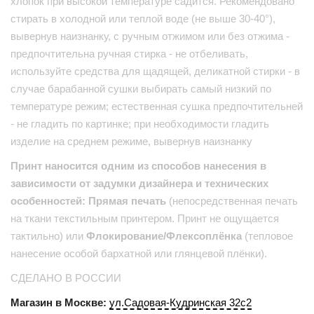
хлопок при высокой температуре садится. Рекомендовано
стирать в холодной или теплой воде (не выше 30-40°),
вывернув наизнанку, с ручным отжимом или без отжима -
предпочтительна ручная стирка - не отбеливать,
используйте средства для щадящей, деликатной стирки - в
случае барабанной сушки выбирать самый низкий по
температуре режим; естественная сушка предпочтительней
- не гладить по картинке; при необходимости гладить
изделие на среднем режиме, вывернув наизнанку
Принт наносится одним из способов нанесения в
зависимости от задумки дизайнера и технических
особенностей: Прямая печать
(непосредственная печать
на ткани текстильным принтером. Принт не ощущается
тактильно) или
Флокирование/Флексоплёнка
(тепловое
нанесение особой бархатной или глянцевой плёнки).
СДЕЛАНО В РОССИИ
Магазин в Москве:
ул.Садовая-Кудринская 32с2