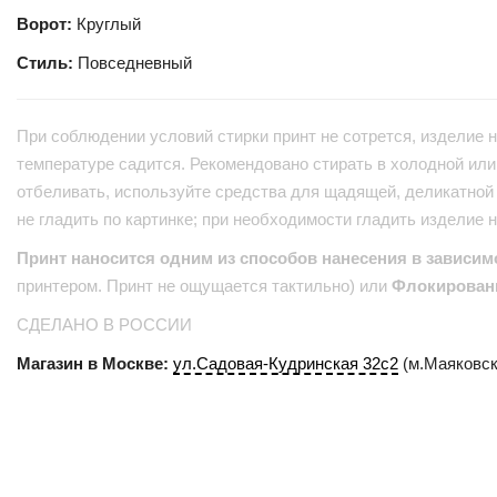
Ворот:
Круглый
Стиль:
Повседневный
При соблюдении условий стирки принт не сотрется, изделие н
температуре садится. Рекомендовано стирать в холодной или 
отбеливать, используйте средства для щадящей, деликатной 
не гладить по картинке; при необходимости гладить изделие 
Принт наносится одним из способов нанесения в зависим
принтером. Принт не ощущается тактильно) или
Флокирован
СДЕЛАНО В РОССИИ
Магазин в Москве:
ул.Садовая-Кудринская 32с2
(м.Маяковск