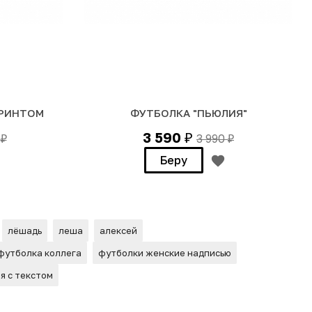
ПРИНТОМ
ФУТБОЛКА "ПЬЮЛИЯ"
3 590
0
3 990
₽
₽
₽
Беру
лёшадь
леша
алексей
футболка коллега
футболки женские надписью
я с текстом