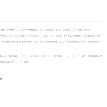
не имеет ограничений по стирке, а хлопок при высокой
жимом или без отжима - предпочтительна ручная стирка - не
 температуре режим; естественная сушка предпочтительней -
ямая печать
(непосредственная печать на ткани текстильным
лянцевой плёнки).
но