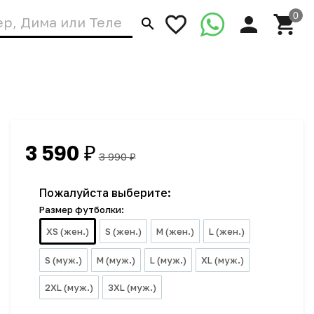
3 590
₽
3 990
₽
Пожалуйста выберите:
Размер футболки:
XS (жен.)
S (жен.)
M (жен.)
L (жен.)
S (муж.)
M (муж.)
L (муж.)
XL (муж.)
2XL (муж.)
3XL (муж.)