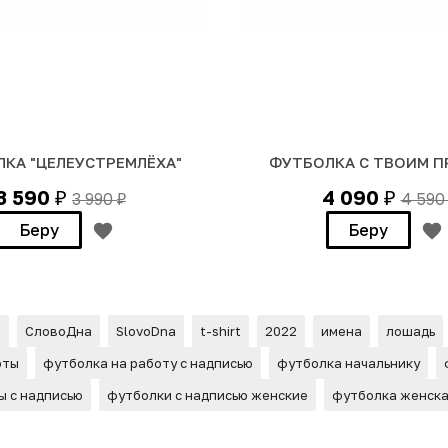
КА "ЦЕЛЕУСТРЕМЛЁХА"
ФУТБОЛКА С ТВОИМ 
3 590
4 090
3 990
4 59
₽
₽
₽
Беру
Беру
м
СловоДна
SlovoDna
t-shirt
2022
имена
лошадь
оты
футболка на работу с надписью
футболка начальнику
ы с надписью
футболки с надписью женские
футболка женска