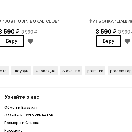
 "JUST ODIN BOKAL CLUB"
ФУТБОЛКА "ДАШИ
3 590
3 590
3 990
3 990
₽
₽
₽
Беру
Беру
лето
шоурум
СловоДна
SlovoDna
premium
pradam га
 ЧЕХОЛ
Узнайте о нас
Обмен и Возврат
Отзывы и Фото клиентов
Размеры и Стирка
Рассылка