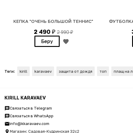
КЕПКА "ОЧЕНЬ БОЛЬШОЙ ТЕННИС"
ФУТБОЛКА
2 490
2 990
₽
₽
Беру
Теги:
kirill
karavaev
защита от дождя
топ
плащ на 
ПРЕМИУМ ПАРКА PRADAM +
KIRILL KARAVAEV
Связаться в Telegram
Связаться в WhatsApp
info@kkaravaev.com
Магазин: Садовая-Кудринская 32с2