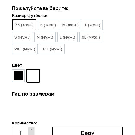
Пожалуйста выберите:
Размер футболки:
XS (жен.)
S (жен.)
M (жен.)
L (жен.)
S (муж.)
M (муж.)
L (муж.)
XL (муж.)
2XL (муж.)
3XL (муж.)
Цвет:
Гид по размерам
Количество: