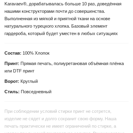
Karavaev®, дорабатывалась больше 10 раз, доведённая
нашими конструкторами почти до совершенства.
Выполненная из мягкой и приятной ткани на основе
натурального турецкого хлопка. Базовый элемент
гардероба, который будет уместен в любых ситуациях
Состав:
100% Хлопок
Принт:
Прямая печать, полиуретановая объёмная плёнка
или DTF принт
Ворот:
Круглый
Стиль:
Повседневный
При соблюдении условий стирки принт не сотрется,
изделие не сядет и долго сохранит свою форму. Наша
печать практически не имеет ограничений по стирке, а