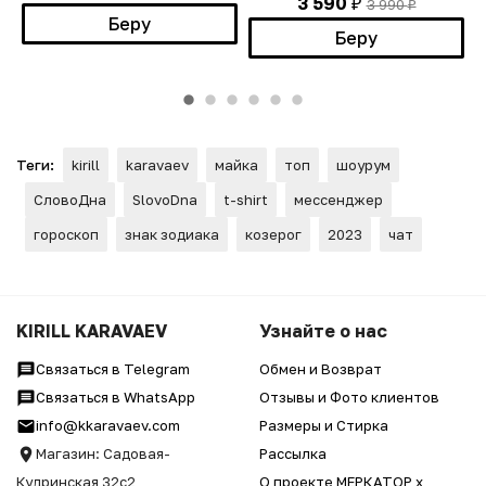
3 590
3 990
₽
₽
Беру
Беру
Теги:
kirill
karavaev
майка
топ
шоурум
СловоДна
SlovoDna
t-shirt
мессенджер
гороскоп
знак зодиака
козерог
2023
чат
KIRILL KARAVAEV
Узнайте о нас
Связаться в Telegram
Обмен и Возврат
Связаться в WhatsApp
Отзывы и Фото клиентов
info@kkaravaev.com
Размеры и Стирка
Магазин: Садовая-
Рассылка
Кудринская 32с2
О проекте МЕРКАТОР x