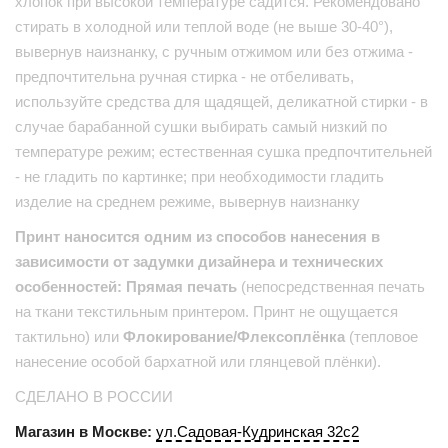
хлопок при высокой температуре садится. Рекомендовано
стирать в холодной или теплой воде (не выше 30-40°),
вывернув наизнанку, с ручным отжимом или без отжима -
предпочтительна ручная стирка - не отбеливать,
используйте средства для щадящей, деликатной стирки - в
случае барабанной сушки выбирать самый низкий по
температуре режим; естественная сушка предпочтительней
- не гладить по картинке; при необходимости гладить
изделие на среднем режиме, вывернув наизнанку
Принт наносится одним из способов нанесения в
зависимости от задумки дизайнера и технических
особенностей: Прямая печать
(непосредственная печать
на ткани текстильным принтером. Принт не ощущается
тактильно) или
Флокирование/Флексоплёнка
(тепловое
нанесение особой бархатной или глянцевой плёнки).
СДЕЛАНО В РОССИИ
Магазин в Москве:
ул.Садовая-Кудринская 32с2