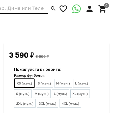
3 590
₽
3 990
₽
Пожалуйста выберите:
Размер футболки:
XS (жен.)
S (жен.)
M (жен.)
L (жен.)
S (муж.)
M (муж.)
L (муж.)
XL (муж.)
2XL (муж.)
3XL (муж.)
4XL (муж.)