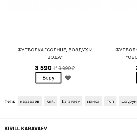
ФУТБОЛКА "СОЛНЦЕ, ВОЗДУХ И
ФУТБОЛК
ВОДА"
"ОБ
3 590
3 990
₽
₽
Беру
Теги:
караваев
kirill
karavaev
майка
топ
шоурум
ФУТБОЛКА "NO PROPAGAND
KIRILL KARAVAEV