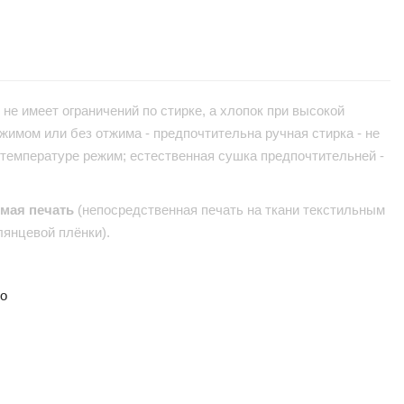
не имеет ограничений по стирке, а хлопок при высокой
жимом или без отжима - предпочтительна ручная стирка - не
 температуре режим; естественная сушка предпочтительней -
ямая печать
(непосредственная печать на ткани текстильным
лянцевой плёнки).
но