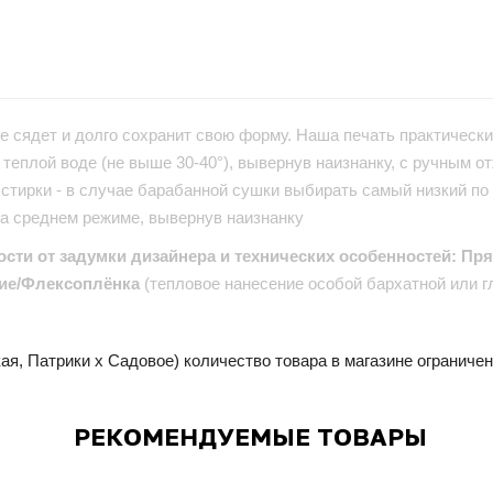
е сядет и долго сохранит свою форму. Наша печать практически 
теплой воде (не выше 30-40°), вывернув наизнанку, с ручным от
стирки - в случае барабанной сушки выбирать самый низкий по
на среднем режиме, вывернув наизнанку
ости от задумки дизайнера и технических особенностей: Пр
ие/Флексоплёнка
(тепловое нанесение особой бархатной или г
ая, Патрики x Садовое) количество товара в магазине ограниче
РЕКОМЕНДУЕМЫЕ ТОВАРЫ