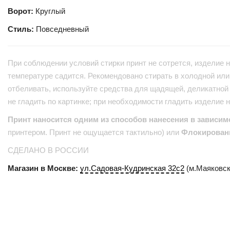
Ворот:
Круглый
Стиль:
Повседневный
При соблюдении условий стирки принт не сотрется, изделие н
температуре садится. Рекомендовано стирать в холодной или 
отбеливать, используйте средства для щадящей, деликатной 
не гладить по картинке; при необходимости гладить изделие 
Принт наносится одним из способов нанесения в зависим
принтером. Принт не ощущается тактильно) или
Флокирован
СДЕЛАНО В РОССИИ
Магазин в Москве:
ул.Садовая-Кудринская 32с2
(м.Маяковск