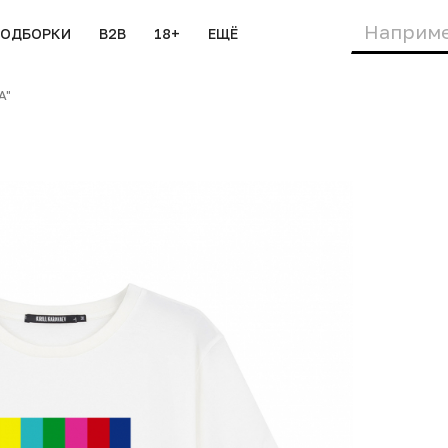
ПОДБОРКИ
B2B
18+
ЕЩЁ
A"