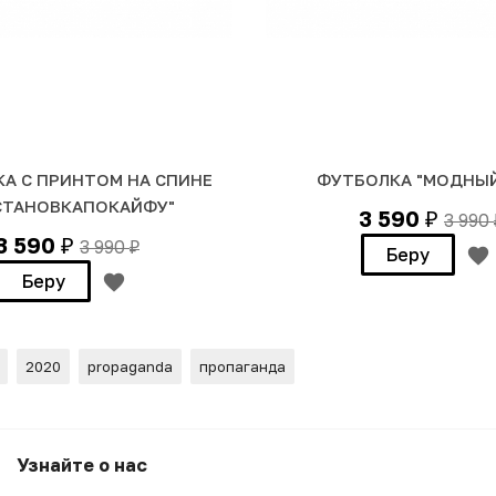
А С ПРИНТОМ НА СПИНЕ
ФУТБОЛКА "МОДНЫЙ
СТАНОВКАПОКАЙФУ"
3 590
3 990
₽
3 590
3 990
₽
₽
Беру
Беру
2020
propaganda
пропаганда
A"
Узнайте о нас