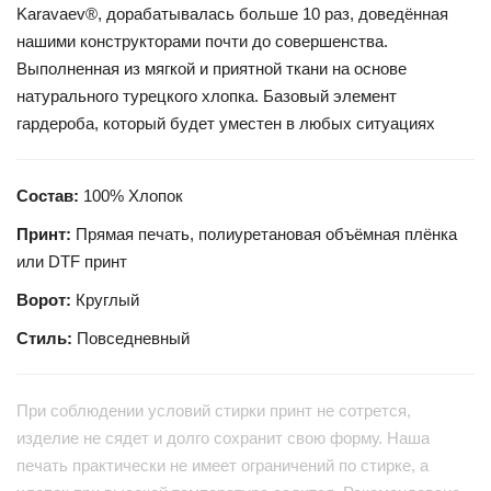
Karavaev®, дорабатывалась больше 10 раз, доведённая
нашими конструкторами почти до совершенства.
Выполненная из мягкой и приятной ткани на основе
натурального турецкого хлопка. Базовый элемент
гардероба, который будет уместен в любых ситуациях
Состав:
100% Хлопок
Принт:
Прямая печать, полиуретановая объёмная плёнка
или DTF принт
Ворот:
Круглый
Стиль:
Повседневный
При соблюдении условий стирки принт не сотрется,
изделие не сядет и долго сохранит свою форму. Наша
печать практически не имеет ограничений по стирке, а