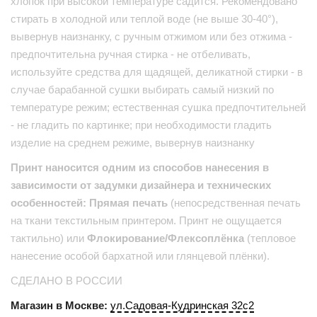
хлопок при высокой температуре садится. Рекомендовано
стирать в холодной или теплой воде (не выше 30-40°),
вывернув наизнанку, с ручным отжимом или без отжима -
предпочтительна ручная стирка - не отбеливать,
используйте средства для щадящей, деликатной стирки - в
случае барабанной сушки выбирать самый низкий по
температуре режим; естественная сушка предпочтительней
- не гладить по картинке; при необходимости гладить
изделие на среднем режиме, вывернув наизнанку
Принт наносится одним из способов нанесения в
зависимости от задумки дизайнера и технических
особенностей: Прямая печать
(непосредственная печать
на ткани текстильным принтером. Принт не ощущается
тактильно) или
Флокирование/Флексоплёнка
(тепловое
нанесение особой бархатной или глянцевой плёнки).
СДЕЛАНО В РОССИИ
Магазин в Москве:
ул.Садовая-Кудринская 32с2