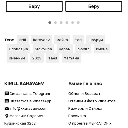
Беру
Беру
Теги:
kirill
karavaev
майка
топ
шоурум
СловоДна
SlovoDna
нервы
t-shirt
имена
именные
2023
таня
татьяна
KIRILL KARAVAEV
Узнайте о нас
Связаться в Telegram
Обмен и Возврат
Связаться в WhatsApp
Отзывы и Фото клиентов
info@kkaravaev.com
Размеры и Стирка
Магазин: Садовая-
Рассылка
Кудринская 32с2
О проекте МЕРКАТОР x