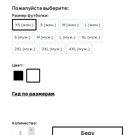
Пожалуйста выберите:
Размер футболки:
XS (жен.)
S (жен.)
M (жен.)
L (жен.)
S (муж.)
M (муж.)
L (муж.)
XL (муж.)
2XL (муж.)
3XL (муж.)
4XL (муж.)
Цвет:
Гид по размерам
Количество: