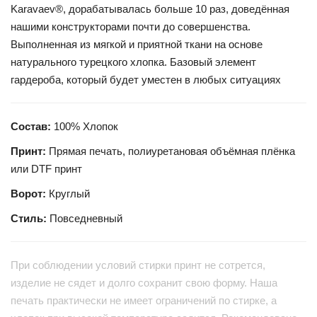
Karavaev®, дорабатывалась больше 10 раз, доведённая
нашими конструкторами почти до совершенства.
Выполненная из мягкой и приятной ткани на основе
натурального турецкого хлопка. Базовый элемент
гардероба, который будет уместен в любых ситуациях
Состав:
100% Хлопок
Принт:
Прямая печать, полиуретановая объёмная плёнка
или DTF принт
Ворот:
Круглый
Стиль:
Повседневный
При соблюдении условий стирки принт не сотрется,
изделие не сядет и долго сохранит свою форму. Наша
печать практически не имеет ограничений по стирке, а