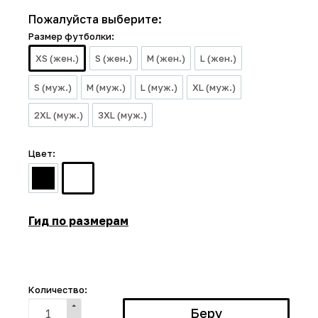
Пожалуйста выберите:
Размер футболки:
XS (жен.)
S (жен.)
M (жен.)
L (жен.)
S (муж.)
M (муж.)
L (муж.)
XL (муж.)
2XL (муж.)
3XL (муж.)
Цвет:
Гид по размерам
Количество: