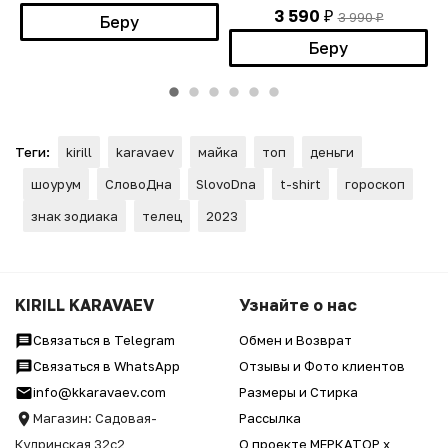
3 590
3 990
₽
Беру
₽
Беру
Теги:
kirill
karavaev
майка
топ
деньги
шоурум
СловоДна
SlovoDna
t-shirt
гороскоп
знак зодиака
телец
2023
KIRILL KARAVAEV
Узнайте о нас
Связаться в Telegram
Обмен и Возврат
Связаться в WhatsApp
Отзывы и Фото клиентов
info@kkaravaev.com
Размеры и Стирка
Магазин: Садовая-
Рассылка
Кудринская 32с2
О проекте МЕРКАТОР x