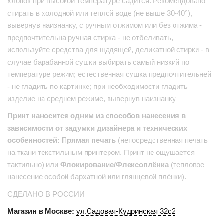
хлопок при высокой температуре садится. Рекомендовано
стирать в холодной или теплой воде (не выше 30-40°),
вывернув наизнанку, с ручным отжимом или без отжима -
предпочтительна ручная стирка - не отбеливать,
используйте средства для щадящей, деликатной стирки - в
случае барабанной сушки выбирать самый низкий по
температуре режим; естественная сушка предпочтительней
- не гладить по картинке; при необходимости гладить
изделие на среднем режиме, вывернув наизнанку
Принт наносится одним из способов нанесения в
зависимости от задумки дизайнера и технических
особенностей: Прямая печать
(непосредственная печать
на ткани текстильным принтером. Принт не ощущается
тактильно) или
Флокирование/Флексоплёнка
(тепловое
нанесение особой бархатной или глянцевой плёнки).
СДЕЛАНО В РОССИИ
Магазин в Москве:
ул.Садовая-Кудринская 32с2