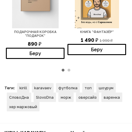
К
ПОДАРОЧНАЯ КОРОБКА
КНИГА "ФАНТАЗЁР"
"ПОДАРОК"
1 490
1 990
₽
₽
890
₽
Беру
Беру
Теги:
kirill
karavaev
футболка
топ
шоурум
СловоДна
SlovoDna
морж
оверсайз
варенка
хер маржовый