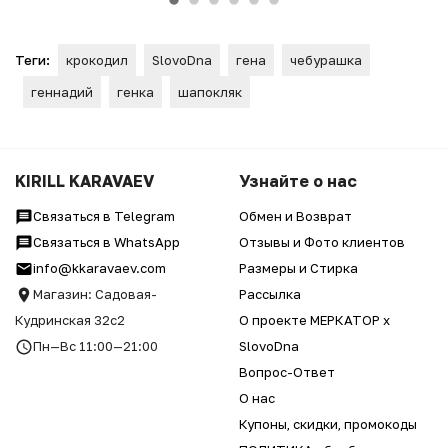
Теги:
крокодил
SlovoDna
гена
чебурашка
геннадий
генка
шапокляк
KIRILL KARAVAEV
Узнайте о нас
Связаться в Telegram
Обмен и Возврат
Связаться в WhatsApp
Отзывы и Фото клиентов
info@kkaravaev.com
Размеры и Стирка
Магазин: Садовая-
Рассылка
Кудринская 32с2
О проекте МЕРКАТОР x
Пн—Вс 11:00—21:00
SlovoDna
Вопрос-Ответ
О нас
Купоны, скидки, промокоды