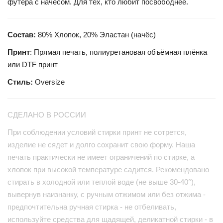
футера с начёсом. Для тех, кто любит посвободнее.
Состав:
80% Хлопок, 20% Эластан (начёс)
Принт
: Прямая печать, полиуретановая объёмная плёнка
или DTF принт
Стиль:
Oversize
СДЕЛАНО В РОССИИ
При соблюдении условий стирки принт не сотрется,
изделие не сядет и долго сохранит свою форму. Наша
печать практически не имеет ограничений по стирке, а
хлопок при высокой температуре садится. Рекомендовано
стирать в холодной или теплой воде (не выше 30-40°),
вывернув наизнанку, с ручным отжимом или без отжима -
предпочтительна ручная стирка - не отбеливать,
используйте средства для щадящей, деликатной стирки - в