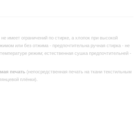
не имеет ограничений по стирке, а хлопок при высокой
жимом или без отжима - предпочтительна ручная стирка - не
 температуре режим; естественная сушка предпочтительней -
ямая печать
(непосредственная печать на ткани текстильным
лянцевой плёнки).