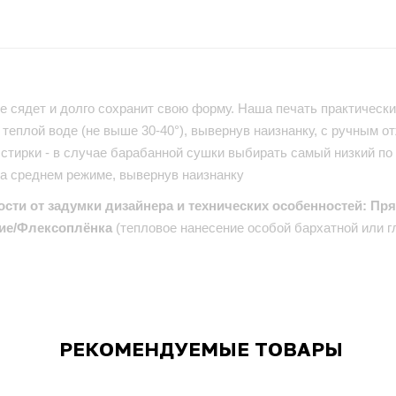
е сядет и долго сохранит свою форму. Наша печать практически 
теплой воде (не выше 30-40°), вывернув наизнанку, с ручным от
стирки - в случае барабанной сушки выбирать самый низкий по
на среднем режиме, вывернув наизнанку
ости от задумки дизайнера и технических особенностей: Пр
ие/Флексоплёнка
(тепловое нанесение особой бархатной или г
РЕКОМЕНДУЕМЫЕ ТОВАРЫ