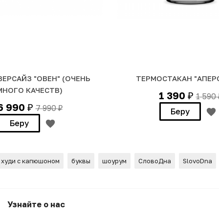
ВЕРСАЙЗ "ОВЕН" (ОЧЕНЬ
ТЕРМОСТАКАН "АПЕР
МНОГО КАЧЕСТВ)
1 390
1 590
₽
6 990
7 990
₽
₽
Беру
Беру
худи с капюшоном
буквы
шоурум
СловоДна
SlovoDna
Узнайте о нас