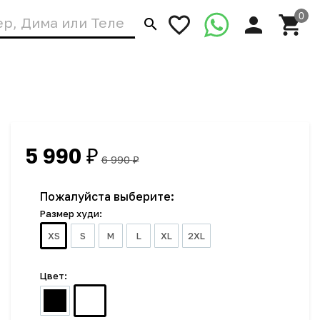
5 990
₽
6 990
₽
Пожалуйста выберите:
Размер худи:
XS
S
M
L
XL
2XL
Цвет: