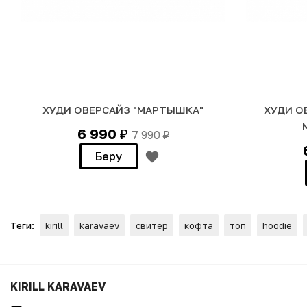
ХУДИ ОВЕРСАЙЗ "МАРТЫШКА"
ХУДИ О
6 990
7 990
₽
₽
Беру
Теги:
kirill
karavaev
свитер
кофта
топ
hoodie
ХУДИ "Буквица"
KIRILL KARAVAEV