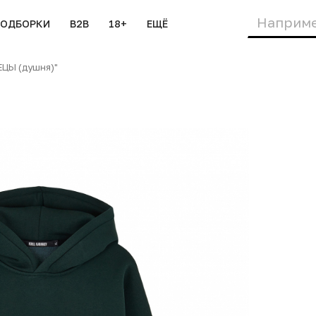
ПОДБОРКИ
B2B
18+
ЕЩЁ
ЕЦЫ (душня)"