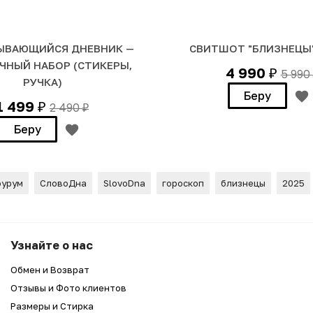
ЫВАЮЩИЙСЯ ДНЕВНИК —
СВИТШОТ "БЛИЗНЕЦЫ"
ЧНЫЙ НАБОР (СТИКЕРЫ,
4 990
5 990
₽
РУЧКА)
Беру
1 499
2 490
₽
₽
Беру
урум
СловоДна
SlovoDna
гороскоп
близнецы
2025
(душня)"
Узнайте о нас
Обмен и Возврат
Отзывы и Фото клиентов
Размеры и Стирка