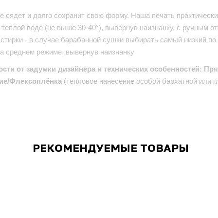
е сядет и долго сохранит свою форму. Наша печать практически 
теплой воде (не выше 30-40°), вывернув наизнанку, с ручным от
стирки - в случае барабанной сушки выбирать самый низкий по
на среднем режиме, вывернув наизнанку
ости от задумки дизайнера и технических особенностей: Пр
ие/Флексоплёнка
(тепловое нанесение особой бархатной или г
РЕКОМЕНДУЕМЫЕ ТОВАРЫ