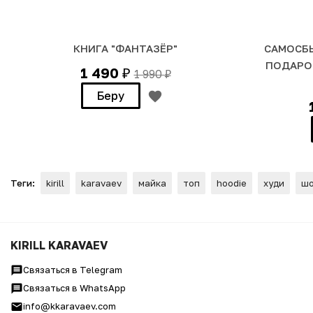
КНИГА "ФАНТАЗЁР"
САМОСБ
ПОДАРО
1 490
1 990
₽
₽
Беру
Теги:
kirill
karavaev
майка
топ
hoodie
худи
шо
Худи Оверсайз "БЛИЗНЕЦЫ 
KIRILL KARAVAEV
Связаться в Telegram
Связаться в WhatsApp
info@kkaravaev.com