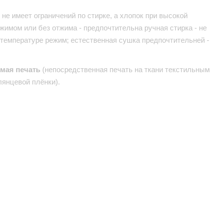
не имеет ограничений по стирке, а хлопок при высокой
жимом или без отжима - предпочтительна ручная стирка - не
 температуре режим; естественная сушка предпочтительней -
ямая печать
(непосредственная печать на ткани текстильным
лянцевой плёнки).