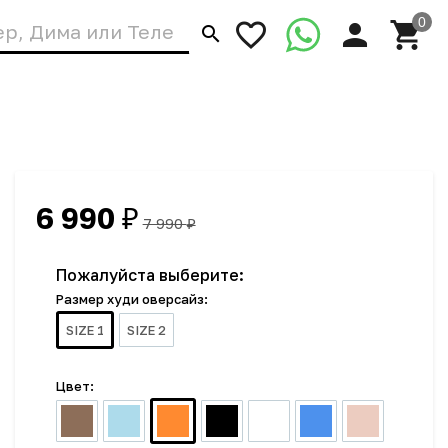
6 990
₽
7 990
₽
Пожалуйста выберите:
Размер худи оверсайз:
SIZE 1
SIZE 2
Цвет: