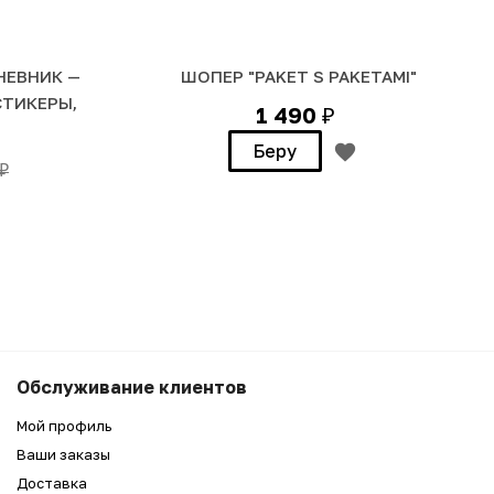
ЕВНИК —
ШОПЕР "PAKET S PAKETAMI"
СТИКЕРЫ,
1 490
₽
Беру
₽
7 990
₽
Беру
Обслуживание клиентов
6 990
₽
Мой профиль
Ваши заказы
Доставка