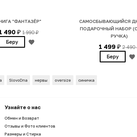
НИГА "ФАНТАЗЁР"
САМОСБЫВАЮЩИЙСЯ ДН
ПОДАРОЧНЫЙ НАБОР (
1 490
1 990
₽
₽
РУЧКА)
Беру
1 499
2 490
₽
Беру
а
SlovoDna
нервы
oversize
синичка
НЕВРАСТЕНИЧКА"
Узнайте о нас
Обмен и Возврат
Отзывы и Фото клиентов
Размеры и Стирка