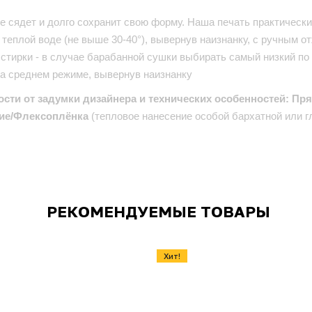
е сядет и долго сохранит свою форму. Наша печать практически 
теплой воде (не выше 30-40°), вывернув наизнанку, с ручным от
стирки - в случае барабанной сушки выбирать самый низкий по
на среднем режиме, вывернув наизнанку
ости от задумки дизайнера и технических особенностей: Пр
ие/Флексоплёнка
(тепловое нанесение особой бархатной или г
РЕКОМЕНДУЕМЫЕ ТОВАРЫ
Хит!