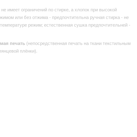
не имеет ограничений по стирке, а хлопок при высокой
жимом или без отжима - предпочтительна ручная стирка - не
 температуре режим; естественная сушка предпочтительней -
ямая печать
(непосредственная печать на ткани текстильным
лянцевой плёнки).