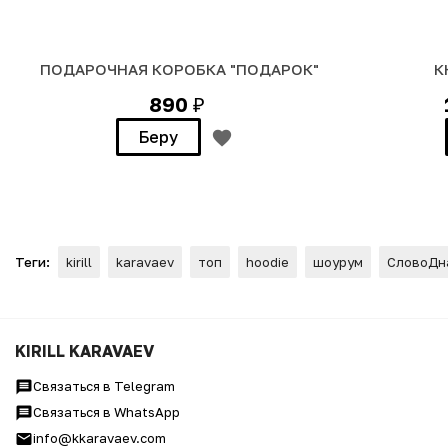
ПОДАРОЧНАЯ КОРОБКА "ПОДАРОК"
К
890
₽
Беру
Теги:
kirill
karavaev
топ
hoodie
шоурум
СловоДн
Худи Оверсайз "СИНИЧКА-
KIRILL KARAVAEV
Связаться в Telegram
Связаться в WhatsApp
info@kkaravaev.com