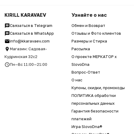
KIRILL KARAVAEV
Узнайте о нас
Связаться в Telegram
Обмен и Возврат
Связаться в WhatsApp
Отзывы и Фото клиентов
info@kkaravaev.com
Размеры и Стирка
Магазин: Садовая-
Рассылка
Кудринская 32с2
О проекте МЕРКАТОР x
Пн—Вс 11:00—21:00
SlovoDna
Вопрос-Ответ
О нас
Купоны, скидки, промокоды
ПОЛИТИКА обработки
персональных данных
Гарантия безопасности
платежей
Игра SlovoDna®