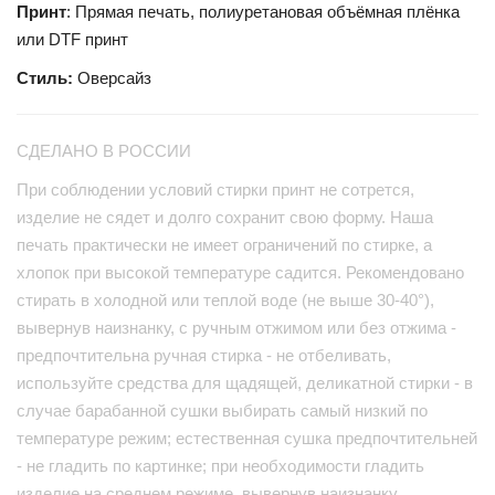
Принт
: Прямая печать, полиуретановая объёмная плёнка
или DTF принт
Стиль:
Оверсайз
СДЕЛАНО В РОССИИ
При соблюдении условий стирки принт не сотрется,
изделие не сядет и долго сохранит свою форму. Наша
печать практически не имеет ограничений по стирке, а
хлопок при высокой температуре садится. Рекомендовано
стирать в холодной или теплой воде (не выше 30-40°),
вывернув наизнанку, с ручным отжимом или без отжима -
предпочтительна ручная стирка - не отбеливать,
используйте средства для щадящей, деликатной стирки - в
случае барабанной сушки выбирать самый низкий по
температуре режим; естественная сушка предпочтительней
- не гладить по картинке; при необходимости гладить
изделие на среднем режиме, вывернув наизнанку