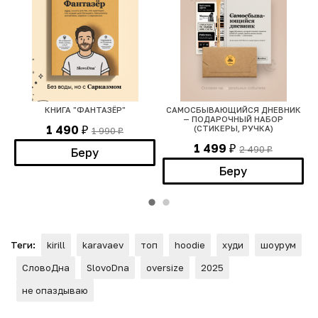
КНИГА "ФАНТАЗЁР"
САМОСБЫВАЮЩИЙСЯ ДНЕВНИК
— ПОДАРОЧНЫЙ НАБОР
1 490
(СТИКЕРЫ, РУЧКА)
1 990
₽
₽
1 499
2 490
₽
Беру
₽
Беру
Теги:
kirill
karavaev
топ
hoodie
худи
шоурум
СловоДна
SlovoDna
oversize
2025
не опаздываю