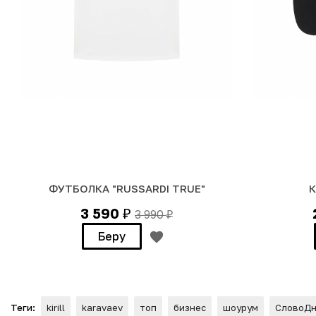
ФУТБОЛКА "RUSSARDI TRUE"
К
3 590
3 990
₽
₽
Беру
Теги:
kirill
karavaev
топ
бизнес
шоурум
СловоД