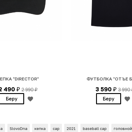
ЕПКА "DIRECTOR"
ФУТБОЛКА "ОТЪЕ Б
2 490
3 590
2 990
3 990
₽
₽
₽
Беру
Беру
на
SlovoDna
кепка
cap
2021
baseball cap
головной