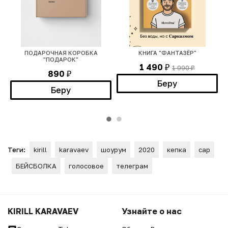
ПОДАРОЧНАЯ КОРОБКА
КНИГА "ФАНТАЗЁР"
"ПОДАРОК"
1 490
1 990
₽
₽
890
₽
Беру
Беру
Теги:
kirill
karavaev
шоурум
2020
кепка
cap
БЕЙСБОЛКА
голосовое
телеграм
KIRILL KARAVAEV
Узнайте о нас