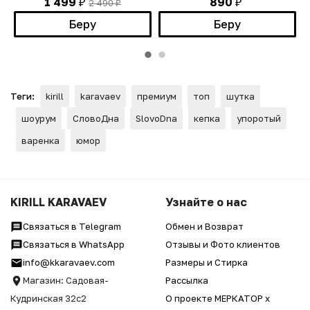
1 499
890
2 490
₽
₽
₽
Беру
Беру
Теги:
kirill
karavaev
премиум
топ
шутка
шоурум
СловоДна
SlovoDna
кепка
упоротый
варенка
юмор
KIRILL KARAVAEV
Узнайте о нас
Связаться в Telegram
Обмен и Возврат
Связаться в WhatsApp
Отзывы и Фото клиентов
info@kkaravaev.com
Размеры и Стирка
Магазин: Садовая-
Рассылка
Кудринская 32с2
О проекте МЕРКАТОР x