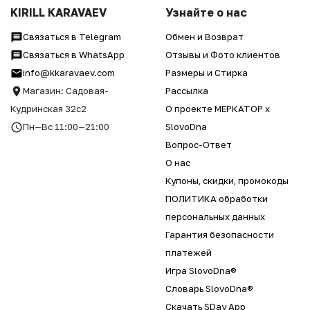
KIRILL KARAVAEV
Узнайте о нас
Связаться в Telegram
Обмен и Возврат
Связаться в WhatsApp
Отзывы и Фото клиентов
info@kkaravaev.com
Размеры и Стирка
Магазин: Садовая-
Рассылка
Кудринская 32с2
О проекте МЕРКАТОР x
Пн—Вс 11:00—21:00
SlovoDna
Вопрос-Ответ
О нас
Купоны, скидки, промокоды
ПОЛИТИКА обработки
персональных данных
Гарантия безопасности
платежей
Игра SlovoDna®
Словарь SlovoDna®
Скачать SDay App