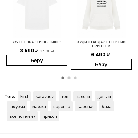
ФУТБОЛКА "ТИШЕ-ТИШЕ"
ХУДИ СТАНДАРТ С ТВОИМ
Ф
ПРИНТОМ
3 590
3 990
₽
₽
6 490
₽
Беру
Беру
Теги:
kirill
karavaev
топ
налоги
деньги
шоурум
маржа
варенка
вареная
база
все по плечу
прикол