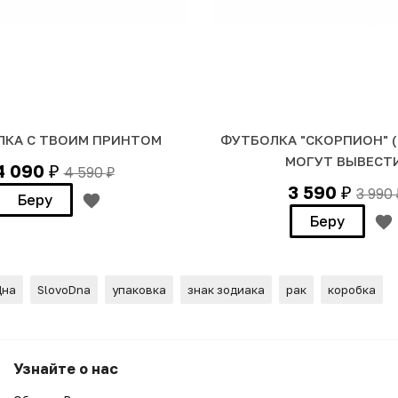
КА С ТВОИМ ПРИНТОМ
ФУТБОЛКА "СКОРПИОН" (
МОГУТ ВЫВЕСТ
4 090
4 590
₽
₽
3 590
3 990
₽
Беру
Беру
Дна
SlovoDna
упаковка
знак зодиака
рак
коробка
т, кто думает)"
Узнайте о нас