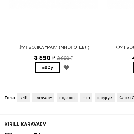
ФУТБОЛКА "РАК" (МНОГО ДЕЛ)
ФУТБОЛ
3 590
3 990
₽
₽
Беру
Теги:
kirill
karavaev
подарок
топ
шоурум
Слово
Подарочная коробка "РАК (то
KIRILL KARAVAEV