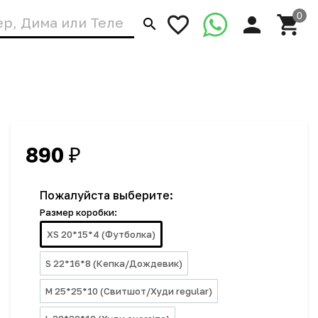
890
₽
Пожалуйста выберите:
Размер коробки:
XS 20*15*4 (Футболка)
S 22*16*8 (Кепка/Дождевик)
M 25*25*10 (Свитшот/Худи regular)