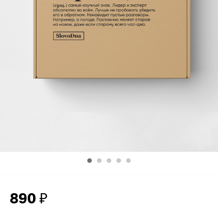
890
₽