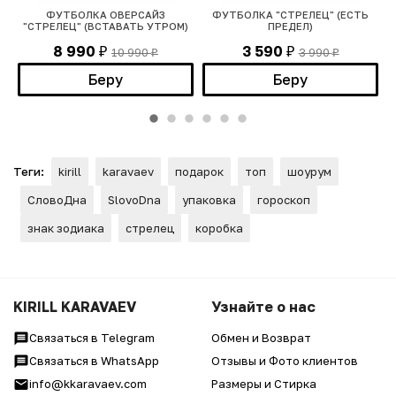
А"
ФУТБОЛКА ОВЕРСАЙЗ
ФУТБОЛКА "СТРЕЛЕЦ" (ЕСТЬ
"СТРЕЛЕЦ" (ВСТАВАТЬ УТРОМ)
ПРЕДЕЛ)
8 990
3 590
10 990
3 990
₽
₽
₽
₽
Беру
Беру
Теги:
kirill
karavaev
подарок
топ
шоурум
СловоДна
SlovoDna
упаковка
гороскоп
знак зодиака
стрелец
коробка
KIRILL KARAVAEV
Узнайте о нас
Связаться в Telegram
Обмен и Возврат
Связаться в WhatsApp
Отзывы и Фото клиентов
info@kkaravaev.com
Размеры и Стирка